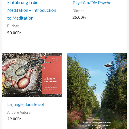
Einführung in die
Psychika/Die Psyche
Meditation – Introduction
Bücher
25,00
Fr
to Meditation
Bücher
50,00
Fr
La jungle dans le sol
Andere Autoren
29,00
Fr