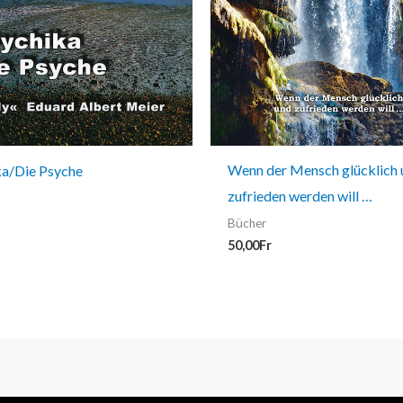
Wenn der Mensch glücklich 
ka/Die Psyche
zufrieden werden will …
Bücher
50,00
Fr