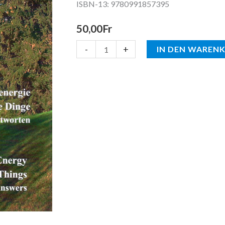
ISBN-13: 9780991857395
Things
Questions
50,00
Fr
and
-
+
Answers
IN DEN WAREN
Menge