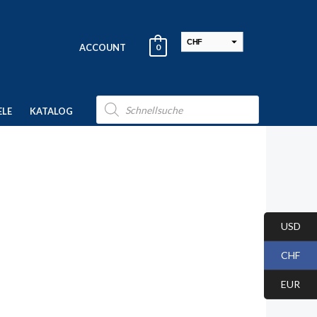
CHF
ACCOUNT
0
USD
EUR
Products
search
ELE
KATALOG
USD
CHF
EUR