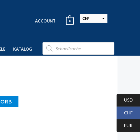
CHF
ACCOUNT
0
USD
EUR
Products
search
ELE
KATALOG
USD
KORB
CHF
EUR