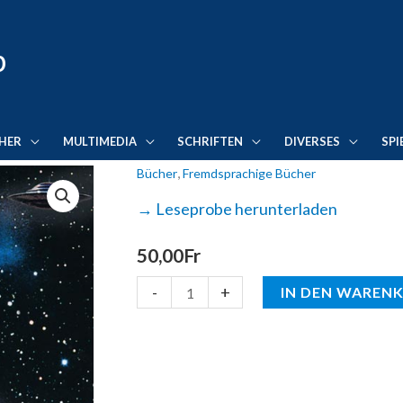
p
HER
MULTIMEDIA
SCHRIFTEN
DIVERSES
SPI
,
Bücher
Fremdsprachige Bücher
Aus
den
→ Leseprobe herunterladen
Tiefen
50,00
Fr
des
Weltenraums
-
+
IN DEN WAREN
...
(Russisch)
Menge