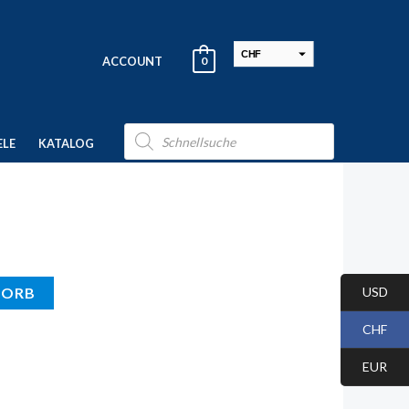
CHF
ACCOUNT
0
USD
EUR
Products
search
ELE
KATALOG
USD
KORB
CHF
EUR