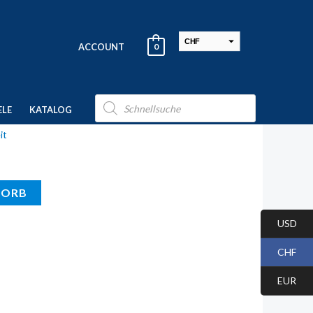
CHF
ACCOUNT
0
USD
EUR
Products
search
ELE
KATALOG
it
KORB
USD
CHF
EUR