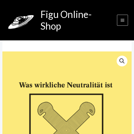
Zum
Figu Online-
Inhalt
springen
Shop
Was
wirkliche
Neutralität
ist
(A6)
Menge