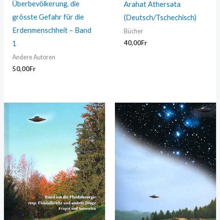
Überbevölkerung, die
Arahat Athersata
grösste Gefahr für die
(Deutsch/Tschechisch)
Erdenmenschheit – Band
Bücher
40,00
Fr
1
Andere Autoren
50,00
Fr