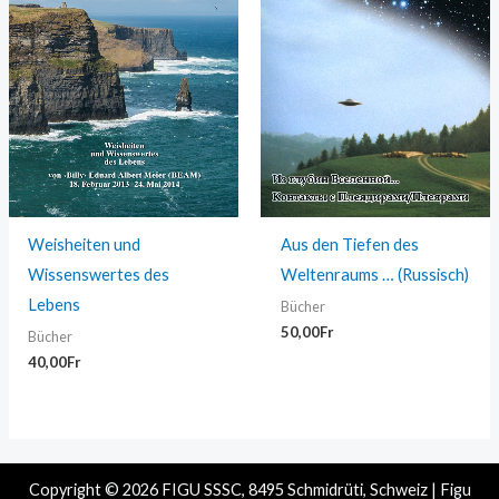
Weisheiten und
Aus den Tiefen des
Wissenswertes des
Weltenraums … (Russisch)
Lebens
Bücher
50,00
Fr
Bücher
40,00
Fr
Copyright © 2026 FIGU SSSC, 8495 Schmidrüti, Schweiz | Figu