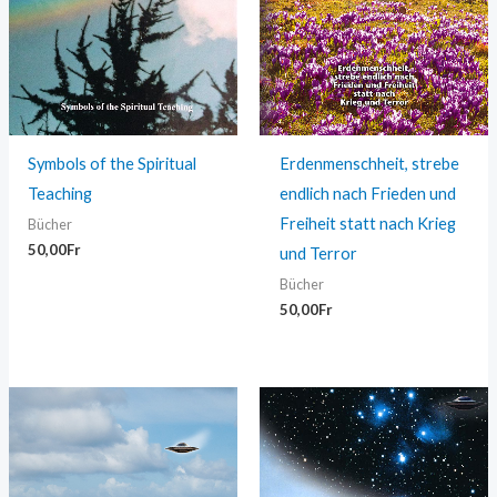
Symbols of the Spiritual
Erdenmenschheit, strebe
Teaching
endlich nach Frieden und
Freiheit statt nach Krieg
Bücher
50,00
Fr
und Terror
Bücher
50,00
Fr