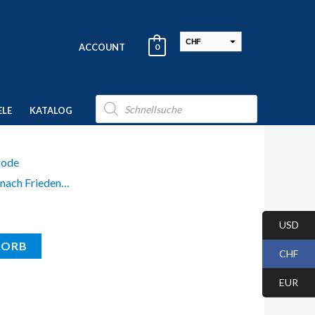
CHF
ACCOUNT
0
USD
EUR
Products
search
ELE
KATALOG
Code
 nach Frieden…
USD
KORB
CHF
EUR