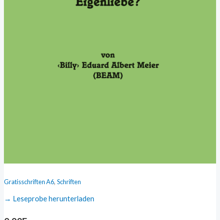
narzisstische
Eigenliebe?
(A6)
Menge
,
Gratisschriften A6
Schriften
→ Leseprobe herunterladen