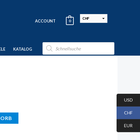
CHF
ACCOUNT
0
USD
EUR
Products
search
ELE
KATALOG
USD
CHF
KORB
EUR