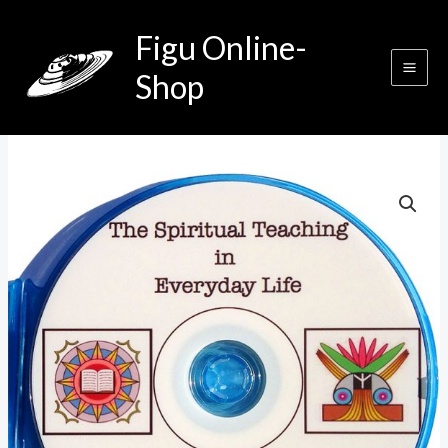
Zum
Figu Online-
Inhalt
springen
Shop
The
Spiritual
Teaching
in
Everyday
Life
-
Billy
Meier
Question