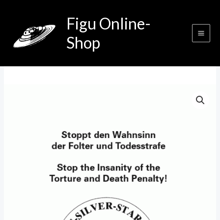
Zum
Figu Online-
Inhalt
springen
Shop
Stoppt
den
Wahnsinn
der
Folter
und
Todesstrafe
Menge