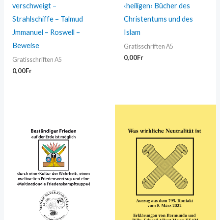
verschweigt –
‹heiligen› Bücher des
Strahlschiffe – Talmud
Christentums und des
Jmmanuel – Roswell –
Islam
Beweise
Gratisschriften A5
0,00
Fr
Gratisschriften A5
0,00
Fr