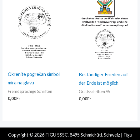
Okrenite pogrešan simbol
Beständiger Frieden auf
mira na glavu
der Erde ist möglich
Fremdsprachige Schriften
Gratisschriften A5
0,00
Fr
0,00
Fr
Copyright © 2026 FIGU SSSC, 8495 Schmidrüti, Schweiz | Figu