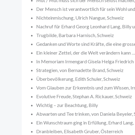
Mut / Mut muss sich der Mensch selbst machen, 
Der Mensch ist verantwortlich für sein Wohl und
Nichteinmischung, Ulrich Nangue, Schweiz
Nachruf für Erhard Georg Leonhard Lang, Billy 
Trugbilde, Barbara Harnisch, Schweiz
Gedanken und Worte sind Kräfte, die eine gross
Ein kleiner Zettel, der die Welt verändern kann
In Memoriam Irmengard Gisela Helga Friedrich
Strategien, von Bernadette Brand, Schweiz
Überbevölkerung, Edith Schuler, Schweiz
Vom Glauben zur Erkenntnis und zum Wissen, Irm
Evolutive Freude, Stephan A. Rickauer, Schweiz
Wichtig – zur Beachtung, Billy
Abwarten und Tee trinken, von Daniela Beyeler,
Ein Wunschtraum ging in Erfüllung, Erhard Lang
Dranbleiben, Elisabeth Gruber, Österreich