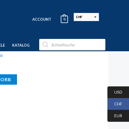
CHF
ACCOUNT
0
USD
EUR
Products
search
ELE
KATALOG
it
KORB
USD
CHF
EUR