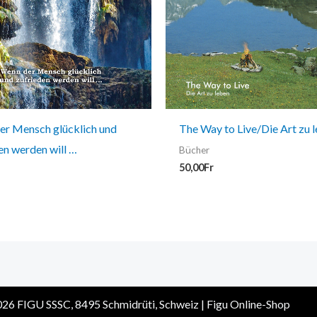
er Mensch glücklich und
The Way to Live/Die Art zu 
en werden will …
Bücher
50,00
Fr
26 FIGU SSSC, 8495 Schmidrüti, Schweiz | Figu Online-Shop