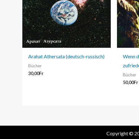
Arahat Athersata (deutsch-russisch)
Wenn d
zufried
Bücher
30,00
Fr
Bücher
50,00
Fr
Copyright © 20