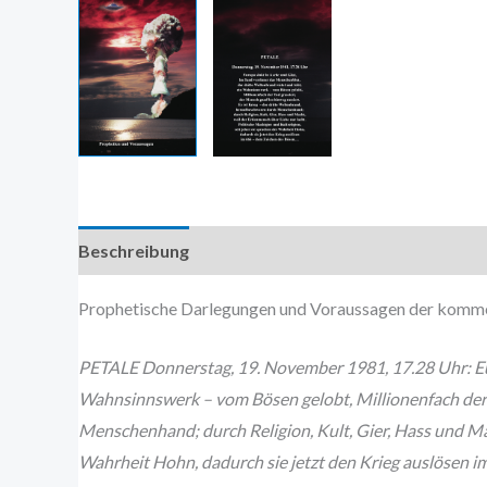
Beschreibung
Zusätzliche Information
Prophetische Darlegungen und Voraussagen der komme
PETALE Donnerstag, 19. November 1981, 17.28 Uhr: Eur
Wahnsinnswerk – vom Bösen gelobt, Millionenfach der T
Menschenhand; durch Religion, Kult, Gier, Hass und Mac
Wahrheit Hohn, dadurch sie jetzt den Krieg auslösen 