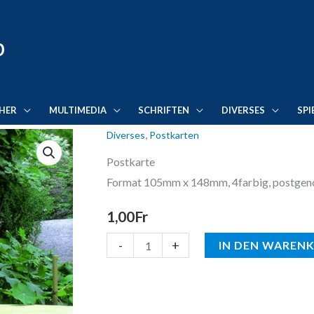
p
HER
MULTIMEDIA
SCHRIFTEN
DIVERSES
SPI
,
Diverses
Postkarten
Postkarte
1232P
Postkarte
Menge
Format 105mm x 148mm, 4farbig, postgen
1,00
Fr
-
+
IN DEN WAREN