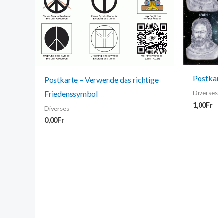
Postka
Postkarte – Verwende das richtige
Friedenssymbol
Diverses
1,00
Fr
Diverses
0,00
Fr