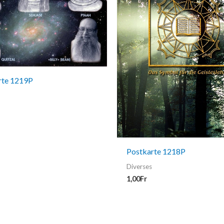
rte 1219P
Postkarte 1218P
Diverses
1,00
Fr