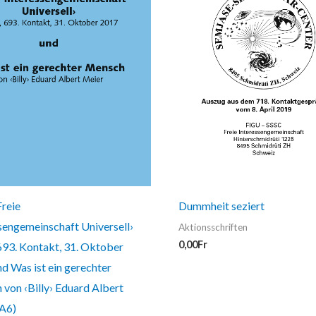
reie
Dummheit seziert
sengemeinschaft Universell›
Aktionsschriften
0,00
Fr
693. Kontakt, 31. Oktober
d Was ist ein gerechter
von ‹Billy› Eduard Albert
(A6)