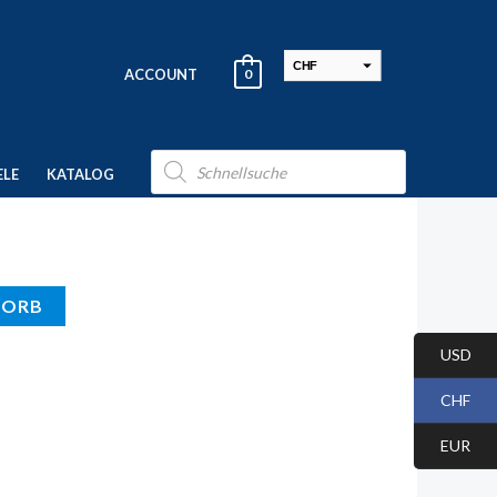
CHF
ACCOUNT
0
USD
EUR
Products
search
ELE
KATALOG
KORB
USD
CHF
EUR