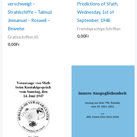
verschweigt –
Predictions of Sfath,
Strahlschiffe – Talmud
Wednesday, 1st of
Jmmanuel – Roswell –
September, 1948
Beweise
Fremdsprachige Schriften
0,00
Fr
Gratisschriften A5
0,00
Fr