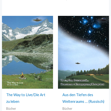
The Way to Live/Die Art
Aus den Tiefen des
zu leben
Weltenraums … (Russisch)
Bücher
Bücher