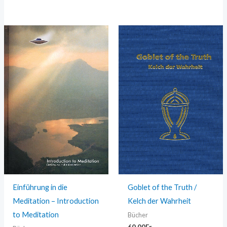
Einführung in die
Goblet of the Truth /
Meditation – Introduction
Kelch der Wahrheit
to Meditation
Bücher
60,00
Fr