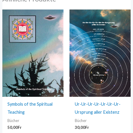
Symbols of the Spiritual
Ur-Ur-Ur-Ur-Ur-Ur-Ur-
Teaching
Ursprung aller Existenz
Bücher
Bücher
50,00
Fr
30,00
Fr