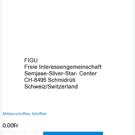
Krieg
und
Kampf!
Menge
,
Aktionsschriften
Schriften
0,00
Fr