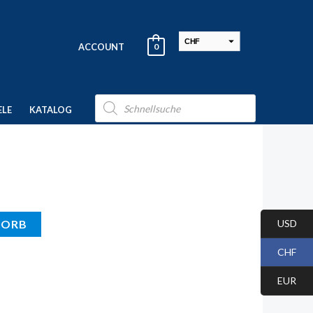
CHF
ACCOUNT
0
USD
EUR
Products
search
ELE
KATALOG
USD
KORB
CHF
EUR