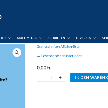
p
HER
MULTIMEDIA
SCHRIFTEN
DIVERSES
SPI
,
Gratisschriften A5
Schriften
Ist
die
→ Leseprobe herunterladen
Kerngruppe
0,00
Fr
der
FIGU
-
+
IN DEN WAREN
eine
Elite?
Wie
kann