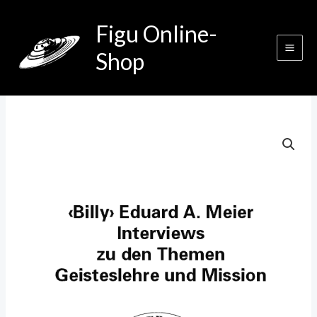
Zum
Figu Online-
Inhalt
springen
Shop
Interviews
zu
den
Themen
Geisteslehre
und
Mission
Menge