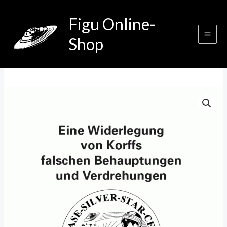
Zum
Figu Online-
Inhalt
springen
Shop
Eine
Widerlegung
von
Korffs
falschen
Behauptungen
und
Verdrehungen
Menge