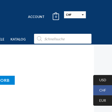
CHF
ACCOUNT
0
USD
EUR
Products
search
ELE
KATALOG
USD
KORB
CHF
EUR