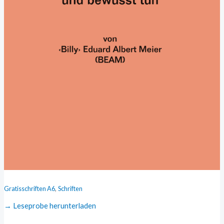
tun
(A6)
Menge
,
Gratisschriften A6
Schriften
→ Leseprobe herunterladen