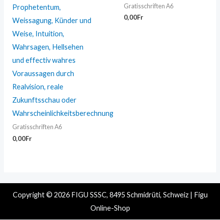
Gratisschriften A6
Prophetentum,
0,00
Fr
Weissagung, Künder und
Weise, Intuition,
Wahrsagen, Hellsehen
und effectiv wahres
Voraussagen durch
Realvision, reale
Zukunftsschau oder
Wahrscheinlichkeitsberechnung
Gratisschriften A6
0,00
Fr
Copyright © 2026 FIGU SSSC, 8495 Schmidrüti, Schweiz | Figu
Online-Shop