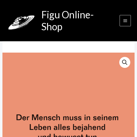
Zum
Figu Online-
Inhalt
springen
Shop
Der
Mensch
muss
in
seinem
Leben
alles
bejahend
und
bewusst