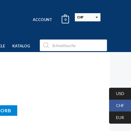
CHF
ACCOUNT
0
USD
EUR
Products
search
ELE
KATALOG
USD
CHF
KORB
EUR