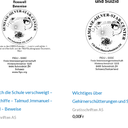
h die Schule verschweigt –
Wichtiges über
chiffe – Talmud Jmmanuel –
Gehirnerschütterungen und S
l – Beweise
Gratisschriften A5
0,00
Fr
hriften A5