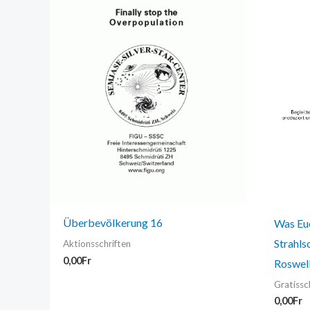
Überbevölkerung 16
Was Euc
Strahls
Aktionsschriften
0,00
Fr
Roswel
Gratissc
0,00
Fr