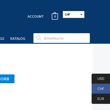
CHF
ACCOUNT
0
USD
EUR
Products
search
ELE
KATALOG
USD
KORB
CHF
EUR